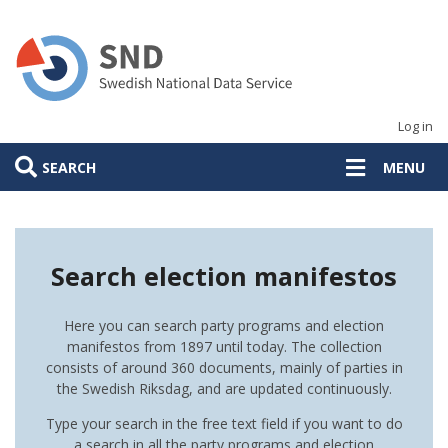
Skip
to
main
content
Log in
SEARCH
MENU
Search election manifestos
Here you can search party programs and election
manifestos from 1897 until today. The collection
consists of around 360 documents, mainly of parties in
the Swedish Riksdag, and are updated continuously.
Type your search in the free text field if you want to do
a search in all the party programs and election