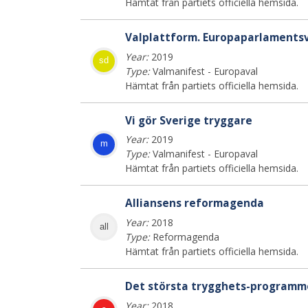
Hämtat från partiets officiella hemsida.
Valplattform. Europaparlamentsv
Year:
2019
sd
Type:
Valmanifest - Europaval
Hämtat från partiets officiella hemsida.
Vi gör Sverige tryggare
Year:
2019
m
Type:
Valmanifest - Europaval
Hämtat från partiets officiella hemsida.
Alliansens reformagenda
Year:
2018
all
Type:
Reformagenda
Hämtat från partiets officiella hemsida.
Det största trygghets-programme
Year:
2018