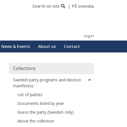
Search on site
På svenska
Log in
News & Events
About us
Contact
Collections
Swedish party programs and election
manifestos
List of parties
Documents listed by year
Guess the party (Swedish only)
About the collection