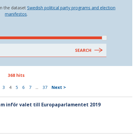
in the dataset
Swedish political party programs and election
manifestos
.
368 hits
3
4
5
6
7
...
37
Next >
ram inför valet till Europaparlamentet 2019