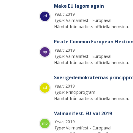
Make EU lagom again
Year:
2019
kd
Type:
Valmanifest - Europaval
Hämtat från partiets officiella hemsida.
Pirate Common European Electio
Year:
2019
pp
Type:
Valmanifest - Europaval
Hämtat från partiets officiella hemsida.
Sverigedemokraternas princippr
Year:
2019
sd
Type:
Principprogram
Hämtat från partiets officiella hemsida.
Valmanifest. EU-val 2019
Year:
2019
mp
Type:
Valmanifest - Europaval