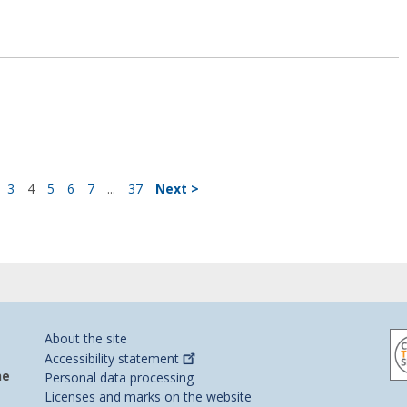
3
4
5
6
7
...
37
Next >
About the site
Accessibility
statement
he
Personal data processing
Licenses and marks on the website