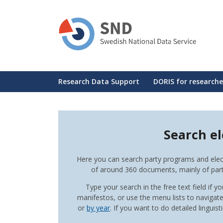
Skip
to
main
content
Huvudmeny
Research Data Support
DORIS for researche
Search e
Here you can search party programs and elect
of around 360 documents, mainly of part
Type your search in the free text field if 
manifestos, or use the menu lists to naviga
or
by year
. If you want to do detailed lingui