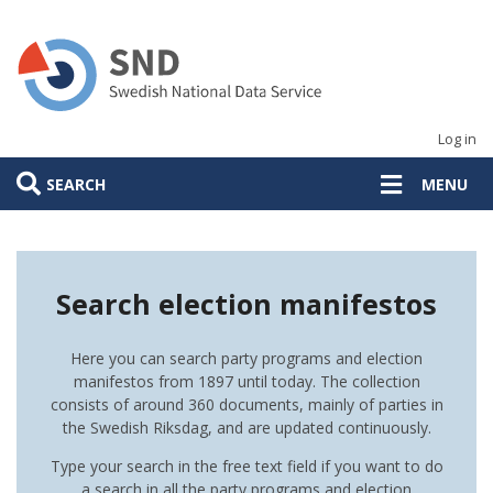
Skip
to
main
content
Log in
SEARCH
MENU
Search election manifestos
Here you can search party programs and election
manifestos from 1897 until today. The collection
consists of around 360 documents, mainly of parties in
the Swedish Riksdag, and are updated continuously.
Type your search in the free text field if you want to do
a search in all the party programs and election