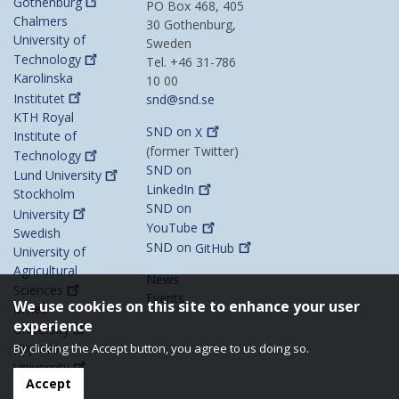
Gothenburg
PO Box 468, 405
Chalmers
30 Gothenburg,
University of
Sweden
Technology
Tel. +46 31-786
Karolinska
10 00
Institutet
snd@snd.se
KTH Royal
SND on
X
Institute of
(former Twitter)
Technology
SND on
Lund
University
LinkedIn
Stockholm
SND on
University
YouTube
Swedish
SND on
GitHub
University of
Agricultural
News
Sciences
Events
We use cookies on this site to enhance your user
Umeå
experience
University
Uppsala
By clicking the Accept button, you agree to us doing so.
University
Accept