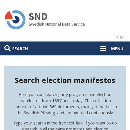
Skip
to
main
content
Log in
SEARCH
MENU
Search election manifestos
Here you can search party programs and election
manifestos from 1897 until today. The collection
consists of around 360 documents, mainly of parties in
the Swedish Riksdag, and are updated continuously.
Type your search in the free text field if you want to do
a search in all the party programs and election